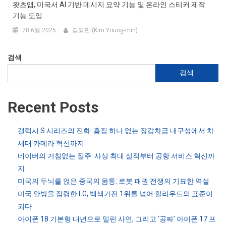
왓츠앱, 미국서 AI 기반 메시지 요약 기능 및 온라인 스티커 제작
기능 도입
28 6월 2025
김영민 (Kim Young-min)
검색
검색
Recent Posts
갤럭시 S 시리즈의 진화: 흠집 하나 없는 장갑차급 내구성에서 차
세대 카메라 혁신까지
네이버의 거침없는 질주: 사상 최대 실적부터 공항 서비스 혁신까
지
미국의 두뇌를 얹은 중국의 몸통: 로봇 패권 전쟁의 기묘한 역설
미국 안방을 점령한 LG, 백색가전 1위를 넘어 할리우드의 표준이
되다
아이폰 18 기본형 내년으로 밀린 사연, 그리고 ‘공짜’ 아이폰 17 프