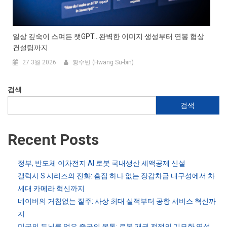
일상 깊숙이 스며든 챗GPT…완벽한 이미지 생성부터 연봉 협상
컨설팅까지
27 3월 2026
황수빈 (Hwang Su-bin)
검색
검색
Recent Posts
정부, 반도체·이차전지·AI 로봇 국내생산 세액공제 신설
갤럭시 S 시리즈의 진화: 흠집 하나 없는 장갑차급 내구성에서 차
세대 카메라 혁신까지
네이버의 거침없는 질주: 사상 최대 실적부터 공항 서비스 혁신까
지
미국의 두뇌를 얹은 중국의 몸통: 로봇 패권 전쟁의 기묘한 역설