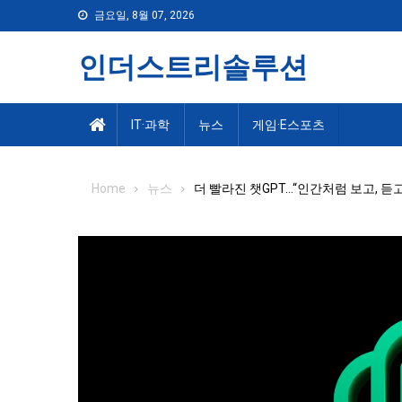
Skip
금요일, 8월 07, 2026
to
content
인더스트리솔루션
IT·과학
뉴스
게임·E스포츠
Home
뉴스
더 빨라진 챗GPT…“인간처럼 보고, 듣