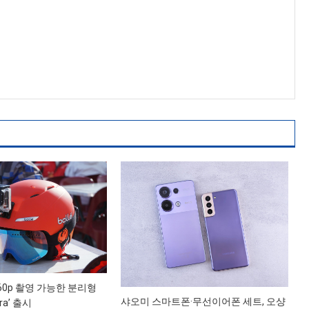
4K/60p 촬영 가능한 분리형
샤오미 스마트폰·무선이어폰 세트, 오샹
ra’ 출시